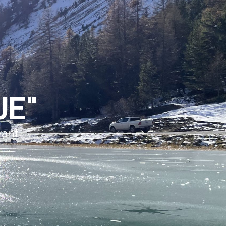
JE"
vant