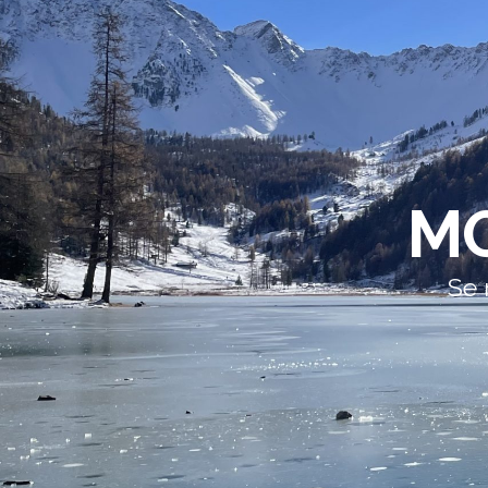
MO
Se 