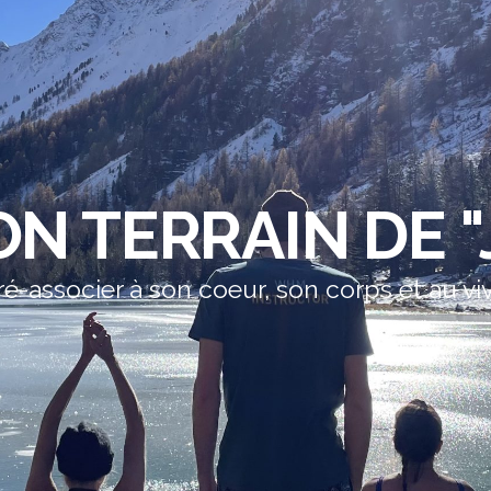
N TERRAIN DE "
ré-associer à son coeur, son corps et au vi