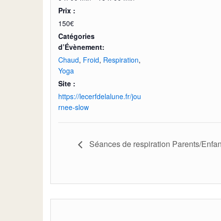
Prix :
150€
Catégories
d’Évènement:
Chaud
,
Froid
,
Respiration
,
Yoga
Site :
https://lecerfdelalune.fr/jou
rnee-slow
Séances de respiration Parents/Enfan