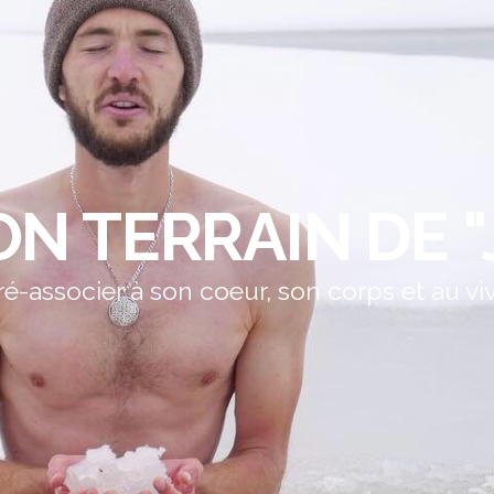
N TERRAIN DE "
ré-associer à son coeur, son corps et au vi