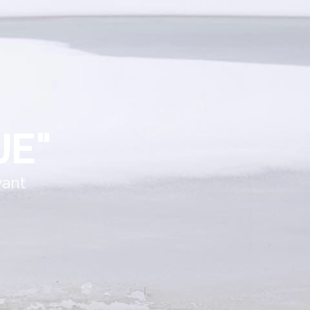
JE"
vant