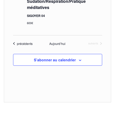
Sudation/Respiration/Pratique
n
s
méditatives
e
u
SIGOYER 04
m
600€
l
e
t
n
t
a
Évènements
précédents
Aujourd’hui
Évènements
suivants
t
S’abonner au calendrier
i
o
n
s