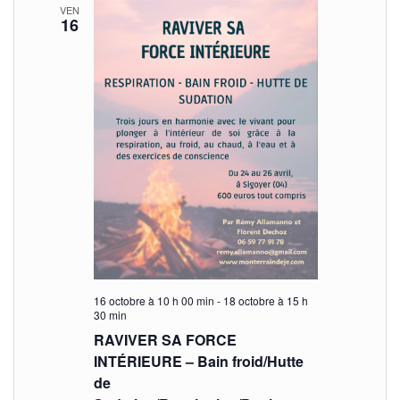
i
VEN
i
e
16
g
c
g
a
t
t
a
i
o
i
t
n
o
i
n
n
e
o
d
z
n
e
u
n
v
p
e
u
a
d
e
a
r
16 octobre à 10 h 00 min
-
18 octobre à 15 h
s
30 min
t
c
É
e
RAVIVER SA FORCE
.
o
INTÉRIEURE – Bain froid/Hutte
v
de
è
n