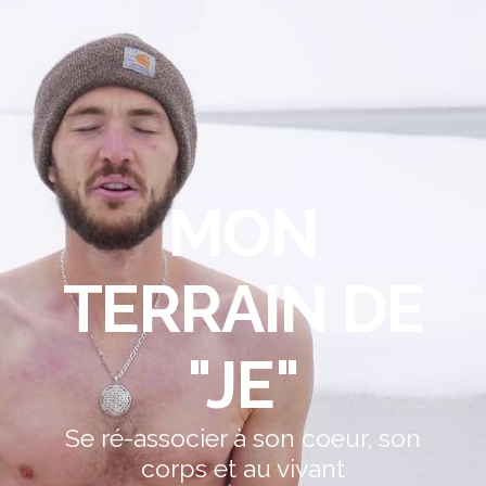
MON
TERRAIN DE
"JE"
Se ré-associer à son coeur, son
corps et au vivant