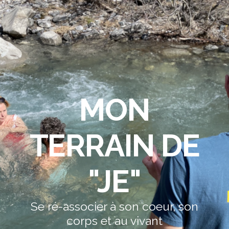
MON
TERRAIN DE
"JE"
Se ré-associer à son coeur, son
corps et au vivant