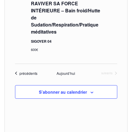
c
É
e
RAVIVER SA FORCE
.
o
INTÉRIEURE – Bain froid/Hutte
v
de
è
n
Sudation/Respiration/Pratique
n
s
méditatives
e
u
SIGOYER 04
m
600€
l
e
t
n
t
a
Évènements
précédents
Aujourd’hui
Évènements
suivants
t
S’abonner au calendrier
i
o
n
s