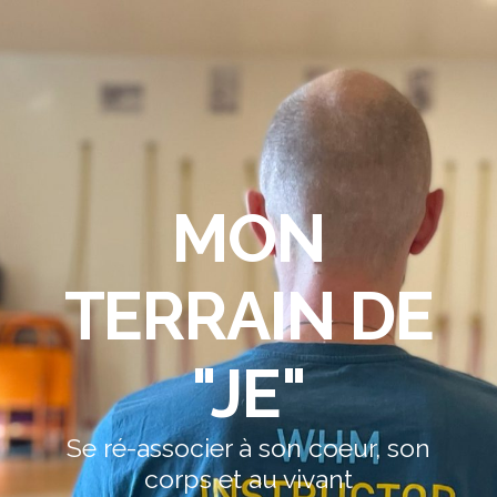
MON
TERRAIN DE
"JE"
Se ré-associer à son coeur, son
corps et au vivant