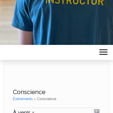
Conscience
Évènements
Conscience
Évènements
À venir
N
N