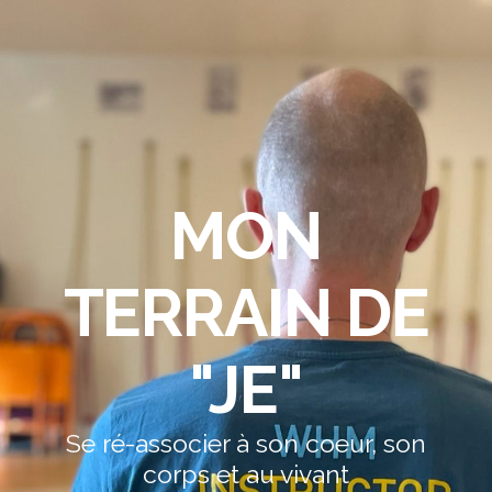
MON
TERRAIN DE
"JE"
Se ré-associer à son coeur, son
corps et au vivant