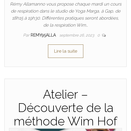
Rémy Allamanno vous propose chaque mardi un cours
de respiration dans le studio de Yoga Marga, à Gap, de
18h15 à 19h30. Différentes pratiques seront abordées,
de la respiration Wim…
Par
REMY95ALLA
septembre 26, 2023
0
Lire la suite
Atelier –
Découverte de la
méthode Wim Hof